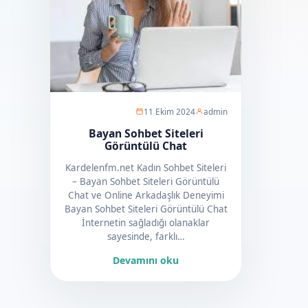
11 Ekim 2024
admin
Bayan Sohbet Siteleri
Görüntülü Chat
Kardelenfm.net Kadın Sohbet Siteleri
– Bayan Sohbet Siteleri Görüntülü
Chat ve Online Arkadaşlık Deneyimi
Bayan Sohbet Siteleri Görüntülü Chat
İnternetin sağladığı olanaklar
sayesinde, farklı…
Devamını oku