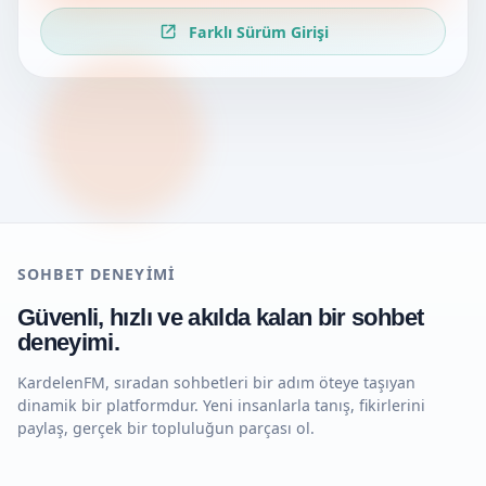
Farklı Sürüm Girişi
SOHBET DENEYIMI
Güvenli, hızlı ve akılda kalan bir sohbet
deneyimi.
KardelenFM, sıradan sohbetleri bir adım öteye taşıyan
dinamik bir platformdur. Yeni insanlarla tanış, fikirlerini
paylaş, gerçek bir topluluğun parçası ol.