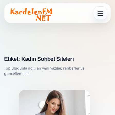
Menüyü Aç
Etiket:
Kadın Sohbet Siteleri
Topluluğunla ilgili en yeni yazılar, rehberler ve
güncellemeler.