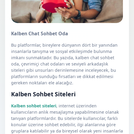
Kalben Chat Sohbet Oda
Bu platformlar, bireylere dünyanın dört bir yanından
insanlarla tanışma ve sosyal etkileşimde bulunma
imkanı sunmaktadır. Bu yazıda, kalben chat sohbet
oda, çevrimiçi chat odaları ve seviyeli arkadaşlık
siteleri gibi unsurları derinlemesine inceleyecek, bu
platformların sunduğu fırsatları ve dikkat edilmesi
gereken noktaları ele alacağız.
Kalben Sohbet Siteleri
Kalben sohbet siteleri
, internet üzerinden
kullanıcıların anlık mesajlaşma yapabilmesine olanak
tanıyan platformlardır. Bu sitelerde kullanıcılar, farklı
konular üzerine sohbet edebilir, ilgi alanlarına göre
gruplara katılabilir ya da bireysel olarak yeni insanlarla