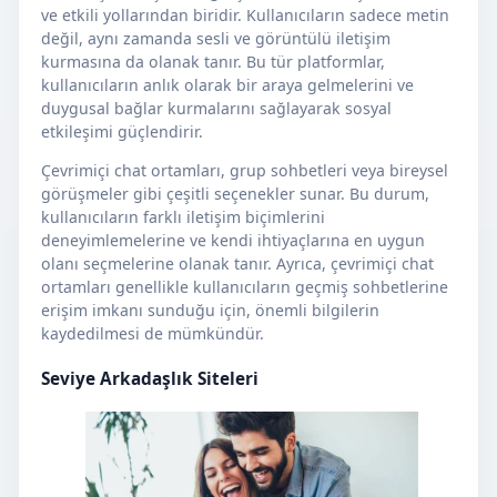
ve etkili yollarından biridir. Kullanıcıların sadece metin
değil, aynı zamanda sesli ve görüntülü iletişim
kurmasına da olanak tanır. Bu tür platformlar,
kullanıcıların anlık olarak bir araya gelmelerini ve
duygusal bağlar kurmalarını sağlayarak sosyal
etkileşimi güçlendirir.
Çevrimiçi chat ortamları, grup sohbetleri veya bireysel
görüşmeler gibi çeşitli seçenekler sunar. Bu durum,
kullanıcıların farklı iletişim biçimlerini
deneyimlemelerine ve kendi ihtiyaçlarına en uygun
olanı seçmelerine olanak tanır. Ayrıca, çevrimiçi chat
ortamları genellikle kullanıcıların geçmiş sohbetlerine
erişim imkanı sunduğu için, önemli bilgilerin
kaydedilmesi de mümkündür.
Seviye Arkadaşlık Siteleri