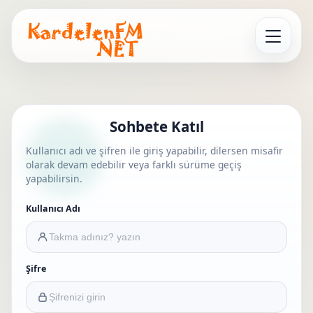
Menüyü Aç
Sohbete Katıl
Kullanıcı adı ve şifren ile giriş yapabilir, dilersen misafir
olarak devam edebilir veya farklı sürüme geçiş
yapabilirsin.
Kullanıcı Adı
Şifre