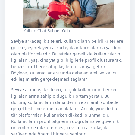
Kalben Chat Sohbet Oda
Seviye arkadaşlık siteleri, kullanıcıların belirli kriterlere
göre eşleşerek yeni arkadaşlıklar kurmalarına yardımcı
olan platformlardır. Bu siteler genellikle kullanıcıların
ilgi alanı, yaş, cinsiyet gibi bilgilerle profil oluşturarak,
benzer profillere sahip kişileri bir araya getirir.
Böylece, kullanıcılar arasında daha anlamlı ve kalıcı
etkileşimlerin gerçekleşmesi sağlanır.
Seviye arkadaşlık siteleri, birçok kullanıcının benzer
ilgi alanlarına sahip olduğu bir ortam yaratır. Bu
durum, kullanıcıların daha derin ve anlamlı sohbetler
gerçekleştirmelerine olanak tanır. Ancak, yine de bu
tür platformları kullanırken dikkatli olunmalıdır.
Kullanıcıların profil bilgilerini doğrulama ve güvenlik
önlemlerine dikkat etmesi, çevrimiçi arkadaşlık
serüveninde önemli bir yere sahiptir.